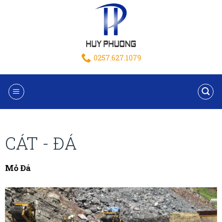
0257.627.1079
CÁT - ĐÁ
Mỏ Đá