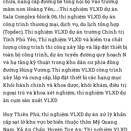
chữa, nâng cấp đường bê tông nội bộ vào trường
mầm non Hoàng Yến;…; Thí nghiệm VLXD dự án
Sala Complex-block 06; thí nghiệm VLXD dự án
công trình thương mại, dịch vụ, du lịch tổng hợp
(Topdec); Thí nghiệm VLXD dự án trường Chính trị
Tỉnh Phú Yên; Thí nghiệm VLXD và kiểm tra chất
lượng công trình thi công xây lắp và lắp đặt thiết bị
toàn bộ công trình, dự án tuyến đường quy hoạch N
và hạ tầng kỹ thuật trong khu dân cư phía đông
đường Hùng Vương; Thí nghiệm VLXD công trình
xây lắp và cung cấp, lắp đặt thiết bị các hạng mục
Khối hành chính và khoa dược, khối khám, điều trị
ngoại trú và khoa xét nghiệm; thí nghiệm VLXD dự
án cụm sản xuất VLXD
Huy Thiên Phú; thí nghiệm VLXD dự án xử lý khẩn
cấp sạt lở khu vực bờ biển thuộc thôn Mỹ Quang
Nam, Xã An Chấn, Huyện Tuy An; Thí nghiệm VLXD