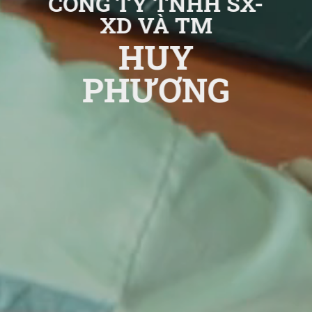
CÔNG TY TNHH SX-
XD VÀ TM
HUY
PHƯƠNG